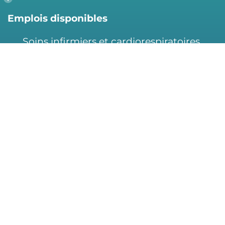
production site key to
remove this banner
.
Emplois disponibles
Soins infirmiers et cardiorespiratoires
Assistance à la personne et métiers
Bureautique et administration
Pharmacie, pratique sage-femme,
biochimie clinique et physique médicale
Gestion et encadrement
Santé et services sociaux
Alerte emploi
Politique de confidentialité
Recrutement de médecins